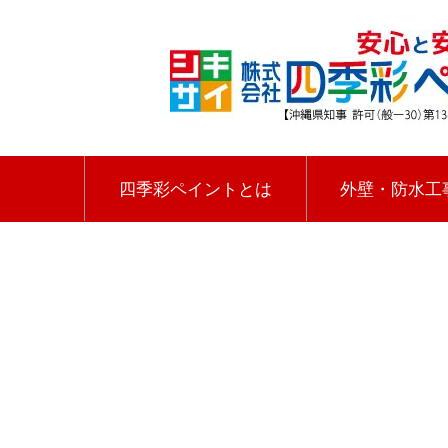
四季彩ペイントとは
外壁・防水工
HOME
|
四季彩ペイントの施工事例
|
template