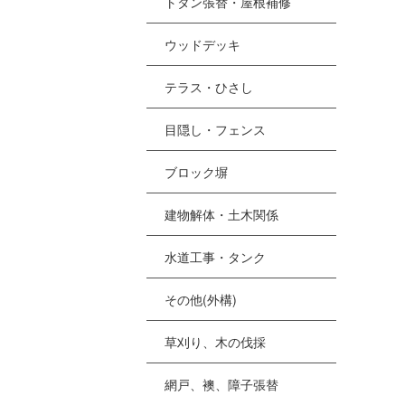
トタン張替・屋根補修
ウッドデッキ
テラス・ひさし
目隠し・フェンス
ブロック塀
建物解体・土木関係
水道工事・タンク
その他(外構)
草刈り、木の伐採
網戸、襖、障子張替